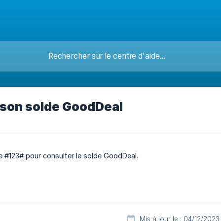
 son solde GoodDeal
e #123# pour consulter le solde GoodDeal.
Mis à jour le : 04/12/2023