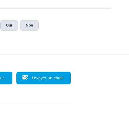
Oui
Non
ous
Envoyer un email