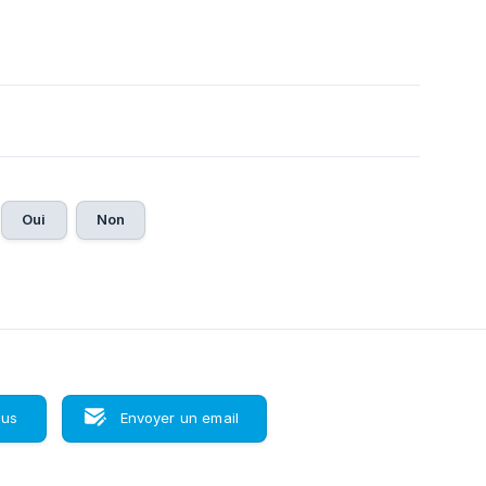
Oui
Non
ous
Envoyer un email