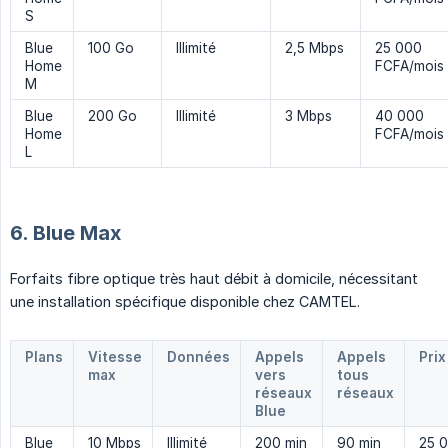
S
Blue
100 Go
Illimité
2,5 Mbps
25 000
Home
FCFA/mois
M
Blue
200 Go
Illimité
3 Mbps
40 000
Home
FCFA/mois
L
6. Blue Max
Forfaits fibre optique très haut débit à domicile, nécessitant
une installation spécifique disponible chez CAMTEL.
Plans
Vitesse
Données
Appels
Appels
Prix
max
vers
tous
réseaux
réseaux
Blue
Blue
10 Mbps
Illimité
200 min
90 min
25 