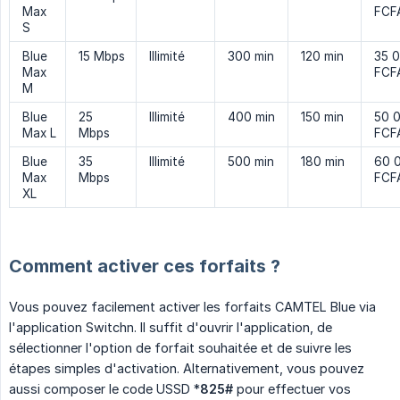
Max
FCF
S
Blue
15 Mbps
Illimité
300 min
120 min
35 
Max
FCF
M
Blue
25
Illimité
400 min
150 min
50 
Max L
Mbps
FCF
Blue
35
Illimité
500 min
180 min
60 
Max
Mbps
FCF
XL
Comment activer ces forfaits ?
Vous pouvez facilement activer les forfaits CAMTEL Blue via
l'application Switchn. Il suffit d'ouvrir l'application, de
sélectionner l'option de forfait souhaitée et de suivre les
étapes simples d'activation. Alternativement, vous pouvez
aussi composer le code USSD *
825#
pour effectuer vos