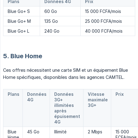
Plans
Données 4G
Prix
Blue Go+ S
60 Go
15 000 FCFA/mois
Blue Go+ M
135 Go
25 000 FCFA/mois
Blue Go+ L
240 Go
40 000 FCFA/mois
5. Blue Home
Ces offres nécessitent une carte SIM et un équipement Blue
Home spécifiques, disponibles dans les agences CAMTEL.
Plans
Données
Données
Vitesse
Prix
4G
3G+
maximale
illimitées
3G+
après
épuisement
4G
Blue
45 Go
Illimité
2 Mbps
15 000
Home
FCFA/mois